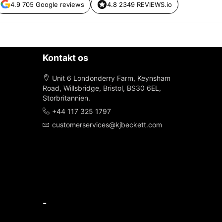
4.9 705 Google reviews
4.8 2349 REVIEWS.io
Kontakt os
Unit 6 Londonderry Farm, Keynsham
Road, Willsbridge, Bristol, BS30 6EL,
Storbritannien.
+44 117 325 1797
customerservices@kjbeckett.com
-