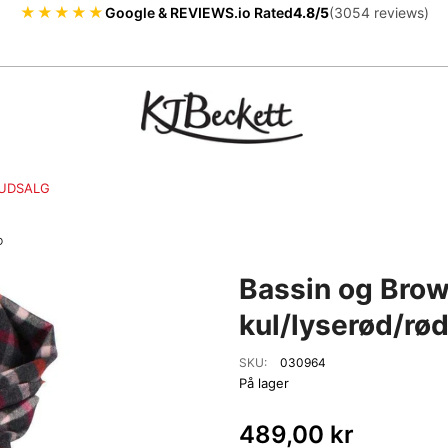
★★★★★
Google & REVIEWS.io Rated
4.8/5
(3054 reviews)
UDSALG
D
Bassin og Brow
kul/lyserød/rø
SKU:
030964
På lager
489,00 kr