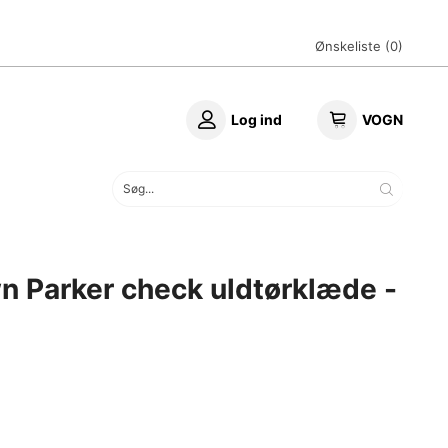
Ønskeliste (
0
)
Log ind
VOGN
n Parker check uldtørklæde -
d