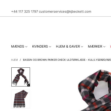
+44 117 325 1797
customerservices@kjbeckett.com
MÆNDS
KVINDERS
HJEM & GAVER
MÆRKER
HJEM
/
BASSIN OG BROWN PARKER CHECK ULDTØRKLÆDE - KUL/LYSERØD/RØ