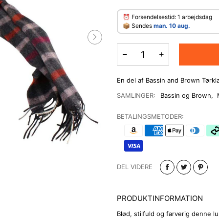
⏰ Forsendelsestid: 1 arbejdsdag
​📦 Sendes
man. 10 aug.
En del af Bassin and Brown Tørk
SAMLINGER:
Bassin og Brown
,
BETALINGSMETODER:
DEL VIDERE
PRODUKTINFORMATION
Blød, stilfuld og farverig denne l