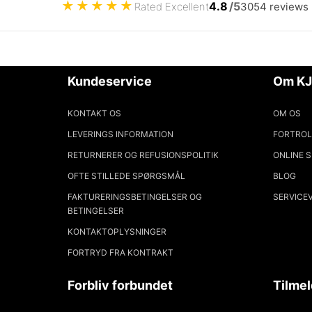
★
★
★
★
★
4.8
/5
Rated Excellent
3054 reviews
Kundeservice
Om KJ
KONTAKT OS
OM OS
LEVERINGS INFORMATION
FORTROL
RETURNERER OG REFUSIONSPOLITIK
ONLINE 
OFTE STILLEDE SPØRGSMÅL
BLOG
FAKTURERINGSBETINGELSER OG
SERVICE
BETINGELSER
KONTAKTOPLYSNINGER
FORTRYD FRA KONTRAKT
Forbliv forbundet
Tilmel