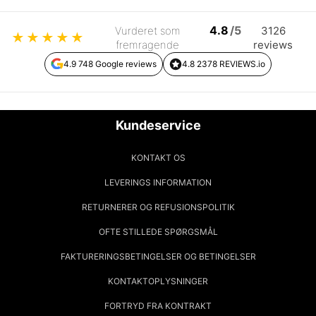
4.8
/5
Vurderet som
3126
★
★
★
★
★
fremragende
reviews
4.9 748 Google reviews
4.8 2378 REVIEWS.io
Kundeservice
KONTAKT OS
LEVERINGS INFORMATION
RETURNERER OG REFUSIONSPOLITIK
OFTE STILLEDE SPØRGSMÅL
FAKTURERINGSBETINGELSER OG BETINGELSER
KONTAKTOPLYSNINGER
FORTRYD FRA KONTRAKT