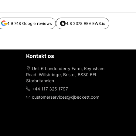
4.9 748 Google reviews
4.8 2378 REVIEWS.io
Kontakt os
Unit 6 Londonderry Farm, Keynsham
Road, Willsbridge, Bristol, BS30 6EL,
Storbritannien.
+44 117 325 1797
customerservices@kjbeckett.com