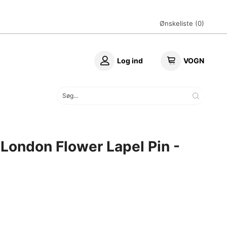
Ønskeliste (
0
)
Log ind
VOGN
 London Flower Lapel Pin -