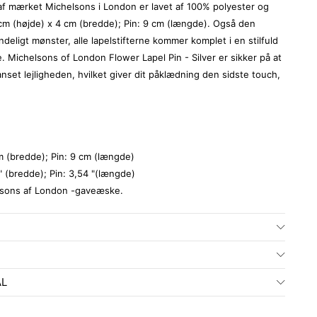
af mærket Michelsons i London er lavet af 100% polyester og
 cm (højde) x 4 cm (bredde); Pin: 9 cm (længde). Også den
indeligt mønster, alle lapelstifterne kommer komplet i en stilfuld
Michelsons of London Flower Lapel Pin - Silver er sikker på at
lid uanset lejligheden, hvilket giver dit påklædning den sidste touch,
m (bredde); Pin: 9 cm (længde)
7" (bredde); Pin: 3,54 "(længde)
elsons af London -gaveæske.
ÅL