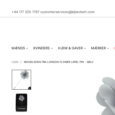
+44 117 325 1797
customerservices@kjbeckett.com
MÆNDS
KVINDERS
HJEM & GAVER
MÆRKER
HJEM
/
MICHELSONS FRA LONDON FLOWER LAPEL PIN - SØLV