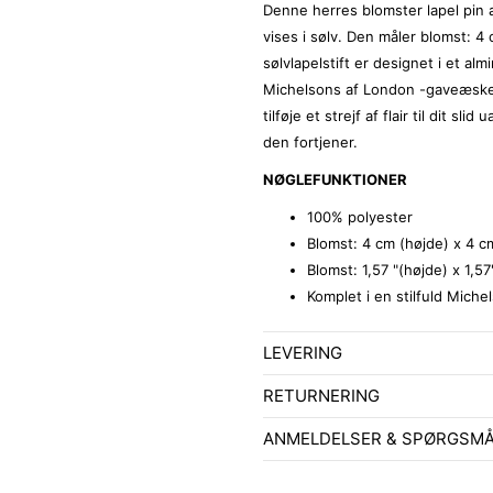
Denne herres blomster lapel pin 
vises i sølv. Den måler blomst: 4
sølvlapelstift er designet i et alm
Michelsons af London -gaveæske. 
tilføje et strejf af flair til dit s
den fortjener.
NØGLEFUNKTIONER
100% polyester
Blomst: 4 cm (højde) x 4 c
Blomst: 1,57 "(højde) x 1,5
Komplet i en stilfuld Mich
LEVERING
RETURNERING
ANMELDELSER & SPØRGSM