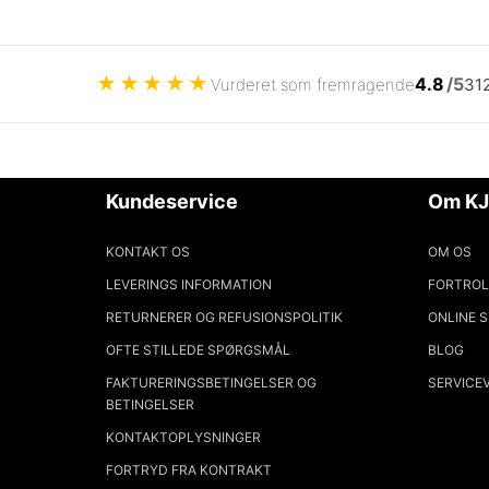
★
★
★
★
★
4.8
/5
Vurderet som fremragende
31
Kundeservice
Om KJ
KONTAKT OS
OM OS
LEVERINGS INFORMATION
FORTROL
RETURNERER OG REFUSIONSPOLITIK
ONLINE 
OFTE STILLEDE SPØRGSMÅL
BLOG
FAKTURERINGSBETINGELSER OG
SERVICE
BETINGELSER
KONTAKTOPLYSNINGER
FORTRYD FRA KONTRAKT