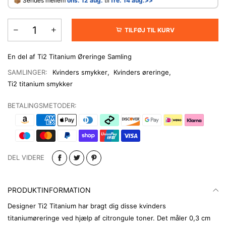
​📦 Sendes mellem
ons. 12 aug.
til
fre. 14 aug.>
>
TILFØJ TIL KURV
En del af Ti2 Titanium Øreringe Samling
SAMLINGER:
Kvinders smykker
,
Kvinders øreringe
,
Ti2 titanium smykker
BETALINGSMETODER:
DEL VIDERE
PRODUKTINFORMATION
Designer Ti2 Titanium har bragt dig disse kvinders
titaniumøreringe ved hjælp af citrongule toner. Det måler 0,3 cm